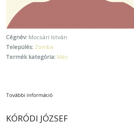
Cégnév:
Mocsári István
Település:
Zomba
Termék kategória:
Méz
További információ
Mocsári István tartalommal
kapcsolatosan
KÓRÓDI JÓZSEF