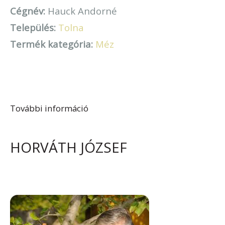
Cégnév:
Hauck Andorné
Település:
Tolna
Termék kategória:
Méz
További információ
Hauck Andorné tartalommal
kapcsolatosan
HORVÁTH JÓZSEF