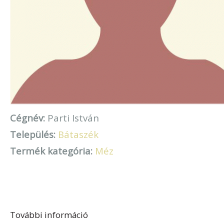
Cégnév:
Parti István
Település:
Bátaszék
Termék kategória:
Méz
További információ
Parti István tartalommal