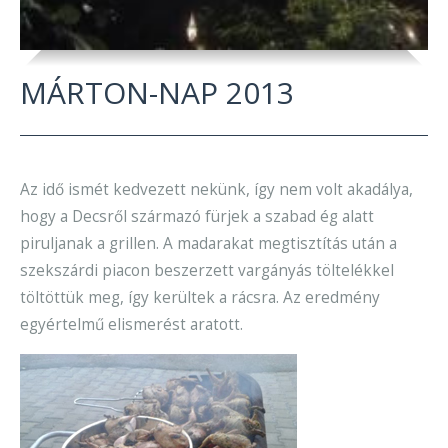
MÁRTON-NAP 2013
Az idő ismét kedvezett nekünk, így nem volt akadálya,
hogy a Decsről származó fürjek a szabad ég alatt
piruljanak a grillen. A madarakat megtisztítás után a
szekszárdi piacon beszerzett vargányás töltelékkel
töltöttük meg, így kerültek a rácsra. Az eredmény
egyértelmű elismerést aratott.