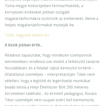
Tolna megye kiskertjeiben fenntarthatóbb, a
környezeti értékeket jobban szolgáló
magatartásformákra ösztönzik az embereket, illetve a
helyes magatartásformákat mutatják be.
Több, nagyobb képek itt»
A kicsik jobban értik...
Általános tapasztalat, hogy mindezen szempontok
tekintetében rendkívül sok múlott a felkészítő tanárok
hozzáállásán, és a feladat rajtuk keresztül történő –
óhatatlanul személyes – interpretációján. Talán nem
véletlen, hogy a legtöbb és legerősebb munkákat
beadó iskola a Helyi Élelmiszer Bolt 200 méteres
körzetében található… Az érintett pedagógus, Kovács
Tibor személyét nem csupán ezért kell kiemelnünk;