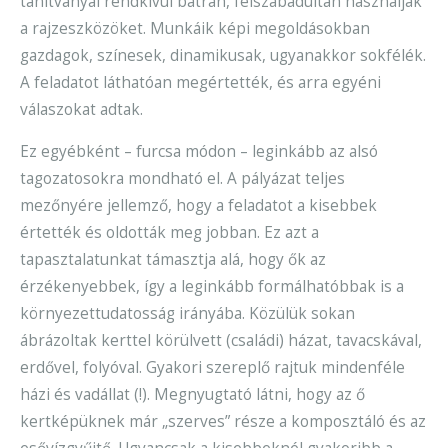
tanítványai rendkívül bátran, felszabadultan használják
a rajzeszközöket. Munkáik képi megoldásokban
gazdagok, színesek, dinamikusak, ugyanakkor sokfélék.
A feladatot láthatóan megértették, és arra egyéni
válaszokat adtak.
Ez egyébként – furcsa módon – leginkább az alsó
tagozatosokra mondható el. A pályázat teljes
mezőnyére jellemző, hogy a feladatot a kisebbek
értették és oldották meg jobban. Ez azt a
tapasztalatunkat támasztja alá, hogy ők az
érzékenyebbek, így a leginkább formálhatóbbak is a
környezettudatosság irányába. Közülük sokan
ábrázoltak kerttel körülvett (családi) házat, tavacskával,
erdővel, folyóval. Gyakori szereplő rajtuk mindenféle
házi és vadállat (!). Megnyugtató látni, hogy az ő
kertképüknek már „szerves” része a komposztáló és az