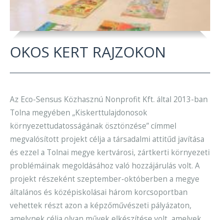
OKOS KERT RAJZOKON
Az Eco-Sensus Közhasznú Nonprofit Kft. által 2013-ban
Tolna megyében „Kiskerttulajdonosok
környezettudatosságának ösztönzése” címmel
megvalósított projekt célja a társadalmi attitűd javítása
és ezzel a Tolnai megye kertvárosi, zártkerti környezeti
problémáinak megoldásához való hozzájárulás volt. A
projekt részeként szeptember-októberben a megye
általános és középiskolásai három korcsoportban
vehettek részt azon a képzőművészeti pályázaton,
amelynek célja olyan művek elkészítése volt, amelyek