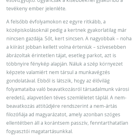
esővízgyűjtő. Ugyancsak a kisebbeknél gyakoribb a
tevékeny ember jelenléte.
A felsőbb évfolyamokon ez egyre ritkább, a
középiskolásoknál pedig a kertnek gyakorlatilag már
nincsen gazdája. Sőt, kert sincsen. A nagyobbak – noha
a kiírást jobban kellett volna érteniük – szívesebben
ábrázoltak érintetlen tájat, esetleg parkot, azt is
többnyire fénykép alapján. Náluk a szép környezet
képzete valamiért nem társul a munkavégzés
gondolatával. Ebből is látszik, hogy az élővilág
folyamataiba való beavatkozásról társadalmunk városi
eredetű, alapvetően téves szemléletet táplál. A nem-
beavatkozás attitűdjére rendszerint a nem-ártás
filozófiája ad magyarázatot, amely azonban szöges
ellentétben áll a korántsem passzív, fenntarthatatlan
fogyasztói magatartásunkkal.