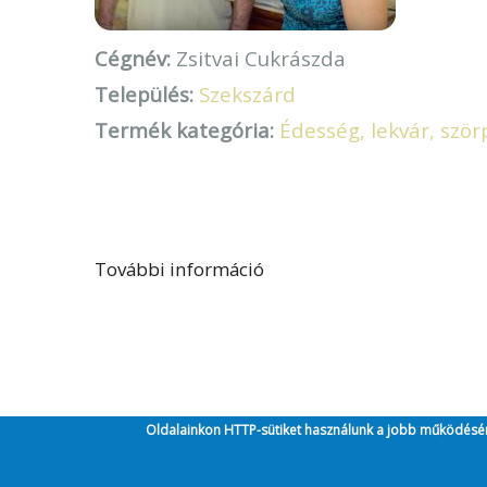
Cégnév:
Zsitvai Cukrászda
Település:
Szekszárd
Termék kategória:
Édesség, lekvár, ször
További információ
Zsitvai Cukrászda tartal
Oldalainkon HTTP-sütiket használunk a jobb működésé