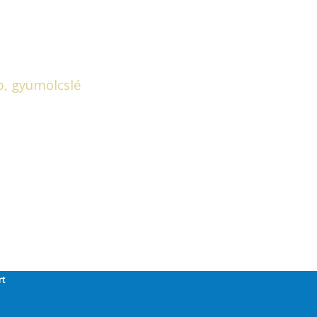
p, gyümölcslé
ommal kapcsolatosan
rt
@ COPYRIGHT 2026, MINDEN JOG FENNTARTVA.
ADATVÉDELEM