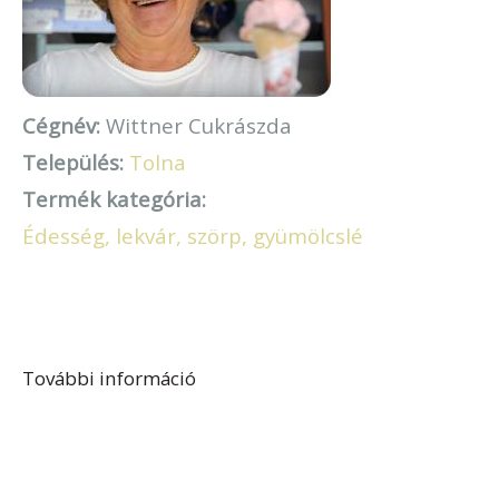
Cégnév:
Wittner Cukrászda
Település:
Tolna
Termék kategória:
Édesség, lekvár, szörp, gyümölcslé
További információ
Wittner Cukrászda tartalommal
kapcsolatosan