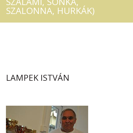
SZALÁMI, SONKA,
SZALONNA, HURKÁK)
LAMPEK ISTVÁN