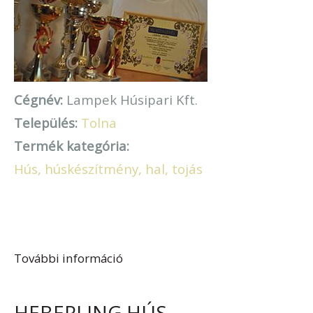
Cégnév:
Lampek Húsipari Kft.
Település:
Tolna
Termék kategória:
Hús, húskészítmény, hal, tojás
További információ
Lampek István tartalommal
kapcsolatosan
HEBERLING HÚS