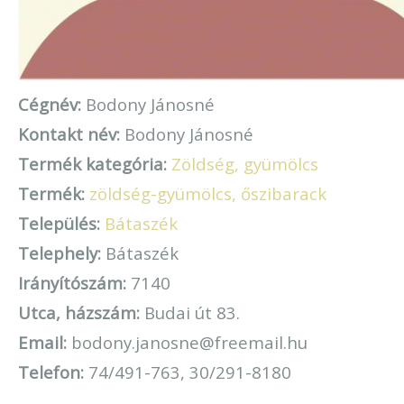
Cégnév:
Bodony Jánosné
Kontakt név:
Bodony Jánosné
Termék kategória:
Zöldség, gyümölcs
Termék:
zöldség-gyümölcs, őszibarack
Település:
Bátaszék
Telephely:
Bátaszék
Irányítószám:
7140
Utca, házszám:
Budai út 83.
Email:
bodony.janosne@freemail.hu
Telefon:
74/491-763, 30/291-8180