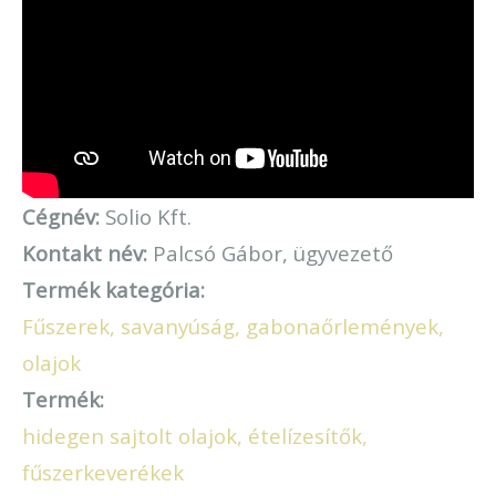
Cégnév:
Solio Kft.
Kontakt név:
Palcsó Gábor, ügyvezető
Termék kategória:
Fűszerek, savanyúság, gabonaőrlemények,
olajok
Termék:
hidegen sajtolt olajok, ételízesítők,
fűszerkeverékek