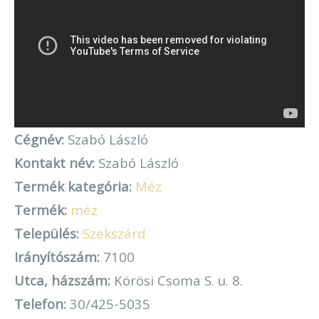
Cégnév:
Szabó László
Kontakt név:
Szabó László
Termék kategória:
Méz
Termék:
méz
Település:
Szekszárd
Irányítószám:
7100
Utca, házszám:
Körösi Csoma S. u. 8.
Telefon:
30/425-5035