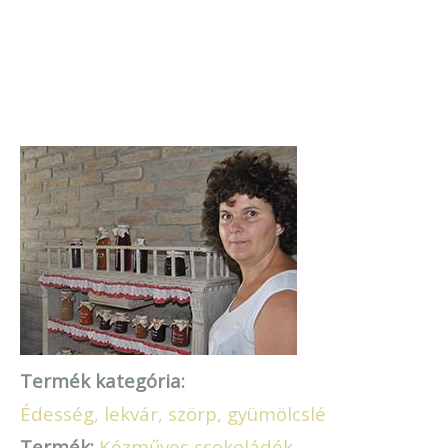
Termék kategória:
Édesség, lekvár, szörp, gyümölcslé
Termék:
Kézműves csokoládék