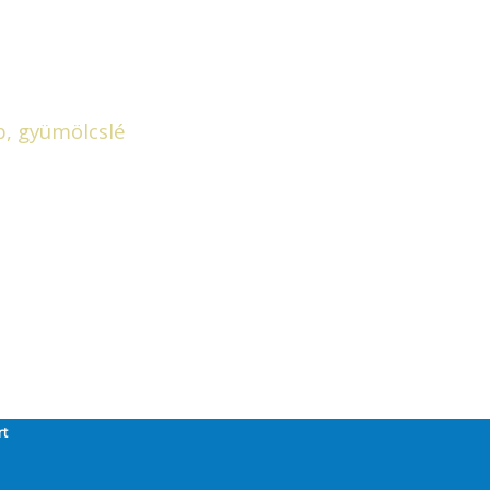
p, gyümölcslé
lommal kapcsolatosan
rt
@ COPYRIGHT 2026, MINDEN JOG FENNTARTVA.
ADATVÉDELEM