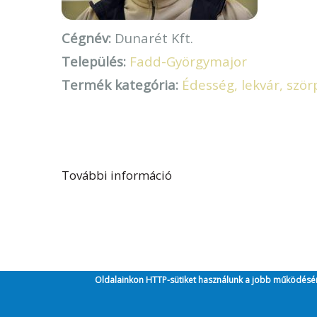
Cégnév:
Dunarét Kft.
Település:
Fadd-Györgymajor
Termék kategória:
Édesség, lekvár, ször
További információ
Csíbor István (ifj.) tarta
Oldalainkon HTTP-sütiket használunk a jobb működésé