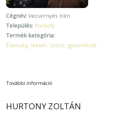
Cégnév:
Vecsernyés Irén
Település:
Pörböly
Termék kategória:
Édesség, lekvár, szörp, gyümölcslé
További információ
Vecsernyés Irén tartalommal
kapcsolatosan
HURTONY ZOLTÁN