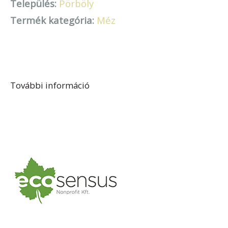
Település:
Pörböly
Termék kategória:
Méz
További információ
Hurtony Zoltán tartalommal
kapcsolatosan