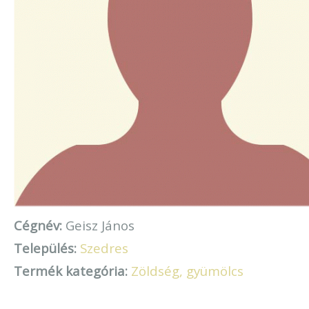
Cégnév:
Geisz János
Település:
Szedres
Termék kategória:
Zöldség, gyümölcs