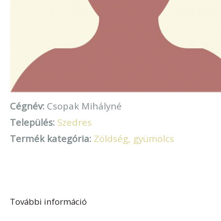
Cégnév:
Csopak Mihályné
Település:
Szedres
Termék kategória:
Zöldség, gyümölcs
További információ
Csopak Mihályné tartalommal
kapcsolatosan