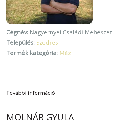
Cégnév:
Nagyernyei Családi Méhészet
Település:
Szedres
Termék kategória:
Méz
További információ
Nagyernyei Családi Méhészet
tartalommal kapcsolatosan
MOLNÁR GYULA