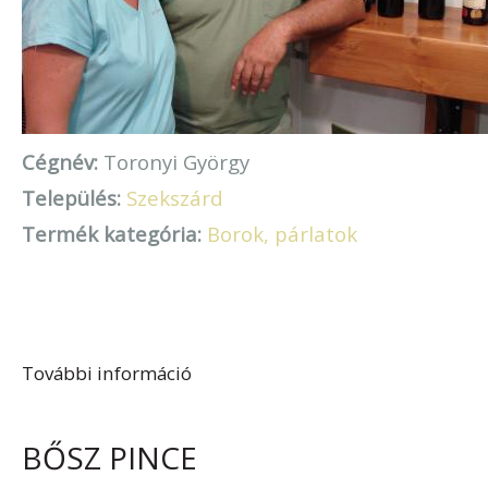
Cégnév:
Toronyi György
Település:
Szekszárd
Termék kategória:
Borok, párlatok
További információ
Toronyi György tartalommal
kapcsolatosan
BŐSZ PINCE