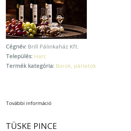
Cégnév:
Brill Pálinkaház Kft.
Település:
Harc
Termék kategória:
Borok, párlatok
További információ
Brill Pálinkaház tartalommal
kapcsolatosan
TÜSKE PINCE