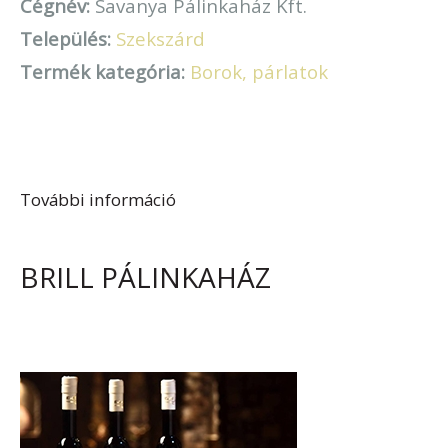
Cégnév:
Savanya Pálinkaház Kft.
Település:
Szekszárd
Termék kategória:
Borok, párlatok
További információ
Savanya Pálinkaház tartalommal
kapcsolatosan
BRILL PÁLINKAHÁZ