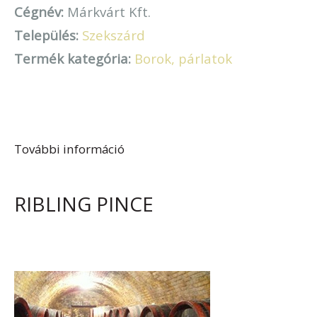
Cégnév:
Márkvárt Kft.
Település:
Szekszárd
Termék kategória:
Borok, párlatok
További információ
Márkvárt Pince tartalommal
kapcsolatosan
RIBLING PINCE