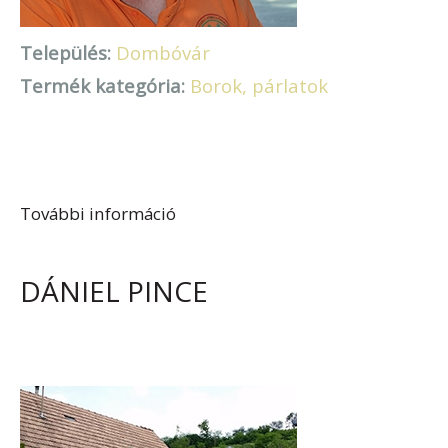
Település:
Dombóvár
Termék kategória:
Borok, párlatok
További információ
Kissler Sörfőzde tartalommal
kapcsolatosan
DÁNIEL PINCE