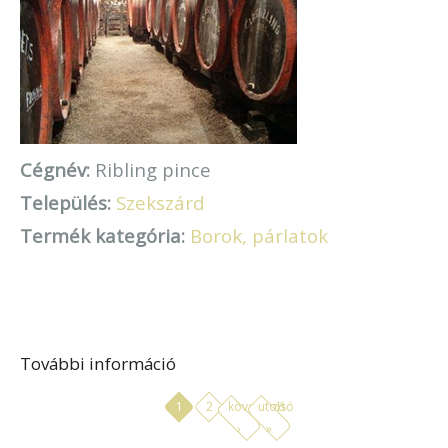
Cégnév:
Ribling pince
Település:
Szekszárd
Termék kategória:
Borok, párlatok
További információ
Ribling Pince tartalommal
kapcsolatosan
1
2
következő
utolsó
›
»
OLDALAK