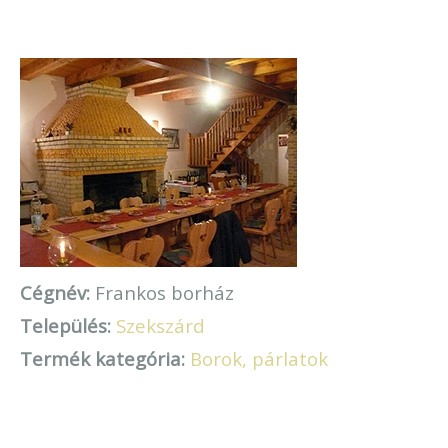
Cégnév:
Frankos borház
Település:
Szekszárd
Termék kategória:
Borok, párlatok