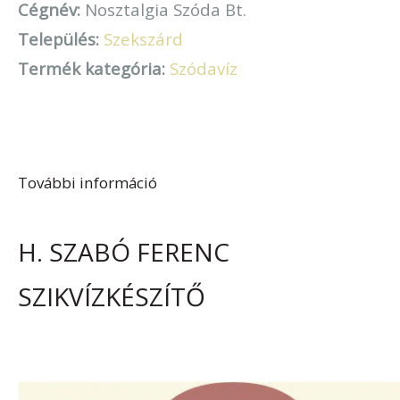
Cégnév:
Nosztalgia Szóda Bt.
Település:
Szekszárd
Termék kategória:
Szódavíz
További információ
Nosztalgia Szóda Bt. tartalommal
kapcsolatosan
H. SZABÓ FERENC
SZIKVÍZKÉSZÍTŐ