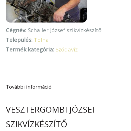
Cégnév:
Schaller József szikvízkészítő
Település:
Tolna
Termék kategória:
Szódavíz
További információ
Schaller József szikvízkészítő
tartalommal kapcsolatosan
VESZTERGOMBI JÓZSEF
SZIKVÍZKÉSZÍTŐ