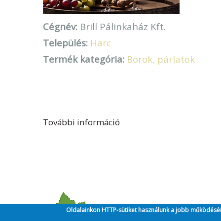
Cégnév:
Brill Pálinkaház Kft.
Település:
Harc
Termék kategória:
Borok, párlatok
További információ
Brill Pálinkaház tartalom
Oldalainkon HTTP-sütiket használunk a jobb működésé