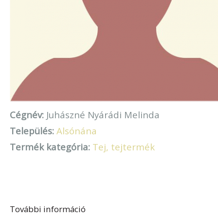
Cégnév:
Juhászné Nyárádi Melinda
Település:
Alsónána
Termék kategória:
Tej, tejtermék
További információ
Juhászné Nyárádi Melinda