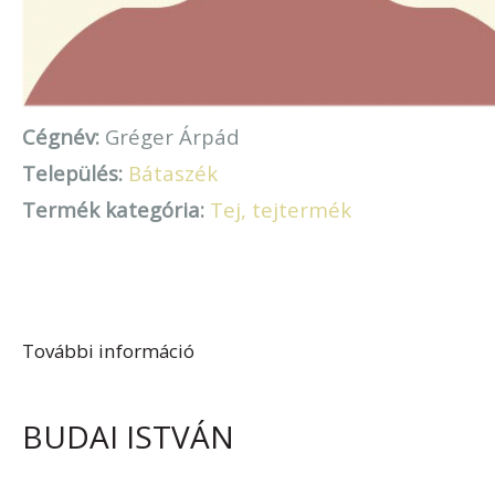
Cégnév:
Gréger Árpád
Település:
Bátaszék
Termék kategória:
Tej, tejtermék
További információ
Gréger Árpád tartalommal
kapcsolatosan
BUDAI ISTVÁN